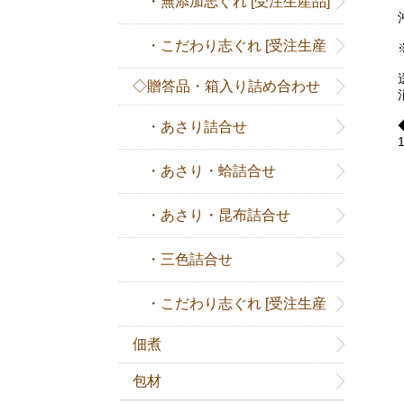
・無添加志ぐれ [受注生産品]
沖
・こだわり志ぐれ [受注生産
※
送
◇贈答品・箱入り詰め合わせ
品]
消
◆
・あさり詰合せ
1
・あさり・蛤詰合せ
・あさり・昆布詰合せ
・三色詰合せ
・こだわり志ぐれ [受注生産
佃煮
品]
包材