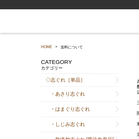
HOME
送料について
CATEGORY
カテゴリー
◇志ぐれ［単品］
お
配
送
・あさり志ぐれ
三
・はまぐり志ぐれ
関
東
・しじみ志ぐれ
北