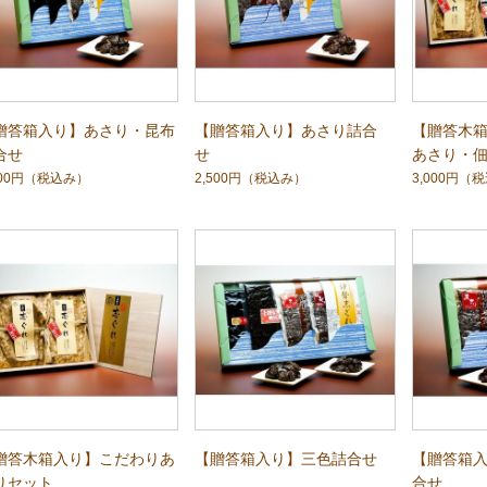
贈答箱入り】あさり・昆布
【贈答箱入り】あさり詰合
【贈答木
合せ
せ
あさり・
500円
（税込み）
2,500円
（税込み）
3,000円
（税
贈答木箱入り】こだわりあ
【贈答箱入り】三色詰合せ
【贈答箱
りセット
合せ