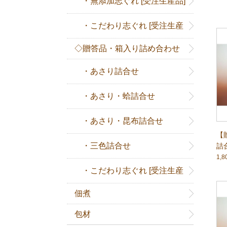
・無添加志ぐれ [受注生産品]
・こだわり志ぐれ [受注生産
◇贈答品・箱入り詰め合わせ
品]
・あさり詰合せ
・あさり・蛤詰合せ
・あさり・昆布詰合せ
【
・三色詰合せ
詰
1,
・こだわり志ぐれ [受注生産
佃煮
品]
包材