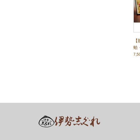
【
蛤
7,