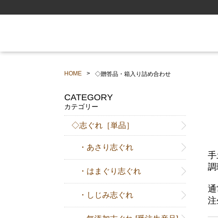
HOME
◇贈答品・箱入り詰め合わせ
CATEGORY
カテゴリー
◇志ぐれ［単品］
・あさり志ぐれ
手
調
・はまぐり志ぐれ
通
・しじみ志ぐれ
注