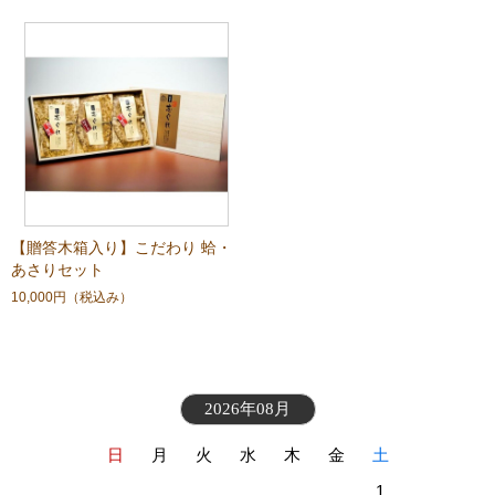
【贈答木箱入り】こだわり 蛤・
あさりセット
10,000円
（税込み）
2026年08月
日
月
火
水
木
金
土
1