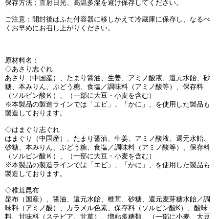
保存方法：直射日光、高温多湿を避け保存してください。
ご注意：開封後はふた付容器に移しかえて冷蔵庫に保存し、なるべ
くお早めにお召し上がりください。
原材料名：
◇あさり志ぐれ
あさり（中国産）、たまり醤油、生姜、アミノ酸液、還元水飴、砂
糖、本みりん、ぶどう糖、食塩／調味料（アミノ酸等）、保存料
（ソルビン酸Ｋ）、（一部に大豆・小麦を含む）
※本製品の製造ラインでは「エビ」、「かに」、を使用した製品も
製造しております。
◇はまぐり志ぐれ
はまぐり（中国産）、たまり醤油、生姜、アミノ酸液、還元水飴、
砂糖、本みりん、ぶどう糖、食塩／調味料（アミノ酸等）、保存料
（ソルビン酸Ｋ）、（一部に大豆・小麦を含む）
※本製品の製造ラインでは「エビ」、「かに」、を使用した製品も
製造しております。
◇椎茸昆布
昆布（国産）、醤油、還元水飴、椎茸、砂糖、還元麦芽糖水飴／調
味料（アミノ酸）、カラメル色素、保存料（ソルビン酸K）、酸味
料、甘味料（ステビア、甘草）、増粘多糖類、（一部に小麦、大豆