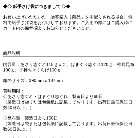
◆◇ 紙手さげ袋につきまして ◇◆
お買い上げいただいた「贈答箱入り商品」を手配りされる場合、無
料で紙手さげ袋をお付けしております。ご入用の際にはご購入時に
カート内の備考欄よりお知らせくださいませ。
商品説明
内容量：あさり志ぐれ115ｇｘ２、はまぐり志ぐれ120ｇ、椎茸昆布
100ｇ、子持ちきくらげ100ｇ
箱のサイズ：390mmｘ187mm
賞味期限：
◇あさり志ぐれ・はまぐり志ぐれ 製造日より60日
（製造日は袋または包装紙に記載しております。出荷日最低保証日
数40日以上。）
◇昆布類 製造日より150日
（製造日は袋または包装紙に記載しております。出荷日最低保証日
数60日以上。）