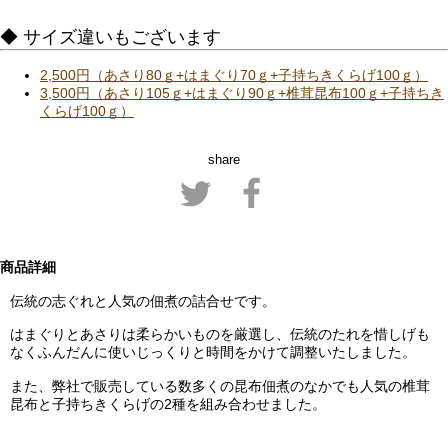
◆ サイズ違いもございます
2,500円（あさり80ｇ+はまぐり70ｇ+子持ちきくらげ100ｇ）
3,500円（あさり105ｇ+はまぐり90ｇ+椎茸昆布100ｇ+子持ちき
くらげ100ｇ）
share
商品詳細
伝統の志ぐれと人気の佃煮の詰合せです。
はまぐりとあさりは柔らかいものを厳選し、伝統のたれを惜しげも
なくふんだんに使いじっくりと時間をかけて調整いたしました。
また、弊社で販売している数多くの昆布佃煮のなかでも人気の椎茸
昆布と子持ちきくらげの2種を組み合わせました。