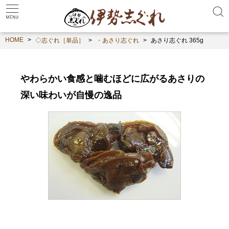
HOME
◇志ぐれ［単品］
・あさり志ぐれ
あさり志ぐれ 365g
やわらかい食感と噛むほどに広がるあさりの
深い味わいが自慢の逸品