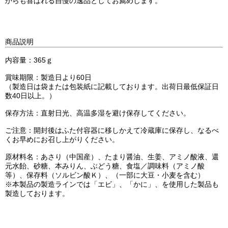
からも喜ばれる自慢の逸品としてお薦めします。
商品説明
内容量：365ｇ
賞味期限：製造日より60日
（製造日は袋または包装紙に記載しております。出荷日最低保証日
数40日以上。）
保存方法：直射日光、高温多湿を避け保存してください。
ご注意：開封後はふた付容器に移しかえて冷蔵庫に保存し、なるべ
くお早めにお召し上がりください。
原材料名：あさり（中国産）、たまり醤油、生姜、アミノ酸液、還
元水飴、砂糖、本みりん、ぶどう糖、食塩／調味料（アミノ酸
等）、保存料（ソルビン酸Ｋ）、（一部に大豆・小麦を含む）
※本製品の製造ラインでは「エビ」、「かに」、を使用した製品も
製造しております。